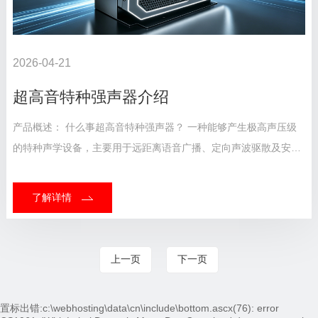
2026-04-21
超高音特种强声器介绍
产品概述： 什么事超高音特种强声器？ 一种能够产生极高声压级
的特种声学设备，主要用于远距离语音广播、定向声波驱散及安全
警示等特殊场景。 •超高声压级：输出声压远超普通扬声器，通常
可达120dB以上，近距离甚至超过15...
了解详情
上一页
下一页
置标出错:c:\webhosting\data\cn\include\bottom.ascx(76): error