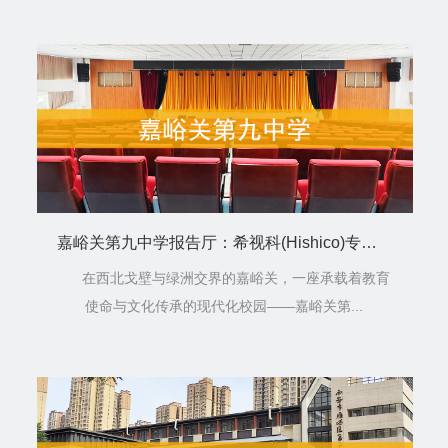
用，同时学校...
嘉峪关第九中学报告厅：希视科(Hishico)专业扩声系统打造校园文化新地标
在西北戈壁与绿洲交界的嘉峪关，一座承载着教育
使命与文化传承的现代化校园——嘉峪关第...