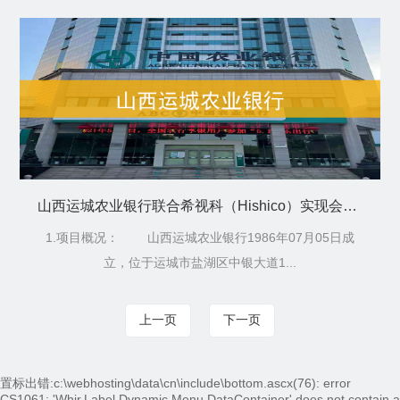
山西运城农业银行联合希视科（Hishico）实现会议智能化
1.项目概况： 山西运城农业银行1986年07月05日成
立，位于运城市盐湖区中银大道1...
上一页
下一页
置标出错:c:\webhosting\data\cn\include\bottom.ascx(76): error
CS1061: 'Whir.Label.Dynamic.Menu.DataContainer' does not contain a