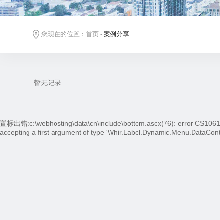
您现在的位置：
首页
-
案例分享
暂无记录
置标出错:c:\webhosting\data\cn\include\bottom.ascx(76): error CS1061: '
accepting a first argument of type 'Whir.Label.Dynamic.Menu.DataConta