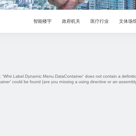
智能楼宇
政府机关
医疗行业
文体场
Whir.Label.Dynamic.Menu.DataContainer' does not contain a definitio
iner' could be found (are you missing a using directive or an assembl